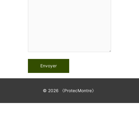
© 2026 《
ProtecMontre
》